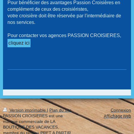
Pour bénéficier des avantages Passion Croisières en
complément de ceux des croisiéristes,
votre croisière doit être réservée par l'intermédiaire de
nos services.
Pour contacter vos agences PASSION CROISIERES,
cliquez ici
Version imprimable
|
Plan du site
Connexion
Affichage Web
PASSION CROISIERES est une
marque commerciale de LA
BOUTIQUE DES VACANCES,
membre du réseau PRET A PARTIR